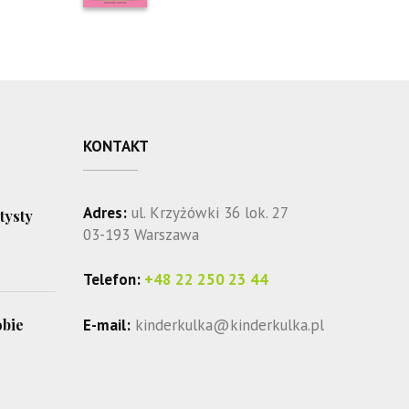
Rated
5
out
of 5
KONTAKT
Adres:
ul. Krzyżówki 36 lok. 27
tysty
03-193 Warszawa
Telefon:
+48 22 250 23 44
E-mail:
kinderkulka@kinderkulka.pl
obie