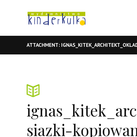
ATTACHMENT: IGNAS_KITEK_ARCHITEKT_OKLA
ignas_kitek_ar
siazki-kopiowan