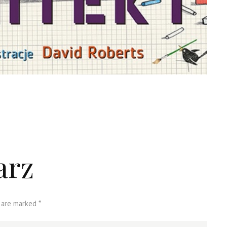
arz
 are marked *