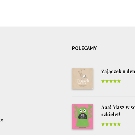
POLECAMY
Zajączek u den
Rated
5
out
of 5
Aaa! Masz w s
szkielet!
to
Rated
5
out
of 5