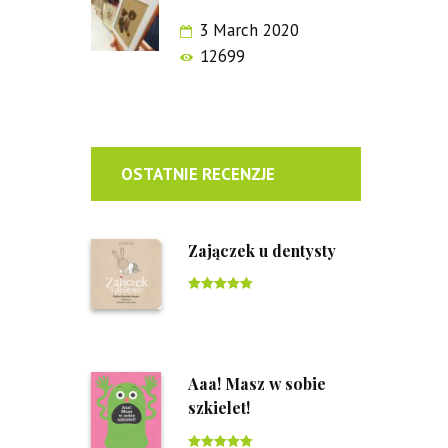
3 March 2020
12699
OSTATNIE RECENZJE
Zajączek u dentysty
Rated
5
out
of 5
Aaa! Masz w sobie
szkielet!