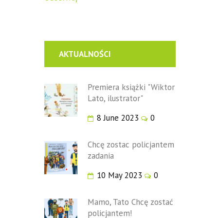
Next item
ada_twist_okladka
AKTUALNOŚCI
Premiera książki "Wiktor
Lato, ilustrator"
8 June 2023
0
Chcę zostac policjantem
zadania
10 May 2023
0
Mamo, Tato Chcę zostać
policjantem!