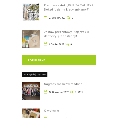
Premiera sztuki „PANI ZA MALUTKA.
Dokąd idziemy, kiedy znikamy?”
27 October 2022
0
Zestaw prezentowy "Zajączek u
dentysty" już dostępny!
6 October 2022
0
POPULARNE
najczęściej czytane
Nagrody rodziców rozdane!
30 November 2017
116521
O wpływie