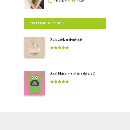
3 March 2020
12706
OSTATNIE RECENZJE
Zajączek u dentysty
Rated
5
out
of 5
Aaa! Masz w sobie szkielet!
Rated
5
out
of 5