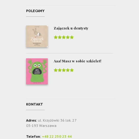
POLECAMY
Zajączek u dentysty
Rated
5
out
of 5
Aaa! Masz w sobie szkielet!
Rated
5
out
of 5
KONTAKT
Adres:
ul. Krzyżówki 36 lok. 27
03-193 Warszawa
Telefon:
+48 22 250 23 44