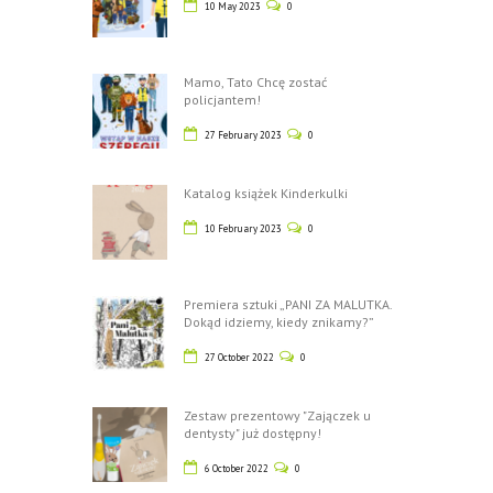
10 May 2023
0
Mamo, Tato Chcę zostać
policjantem!
27 February 2023
0
Katalog książek Kinderkulki
10 February 2023
0
Premiera sztuki „PANI ZA MALUTKA.
Dokąd idziemy, kiedy znikamy?”
27 October 2022
0
Zestaw prezentowy "Zajączek u
dentysty" już dostępny!
6 October 2022
0