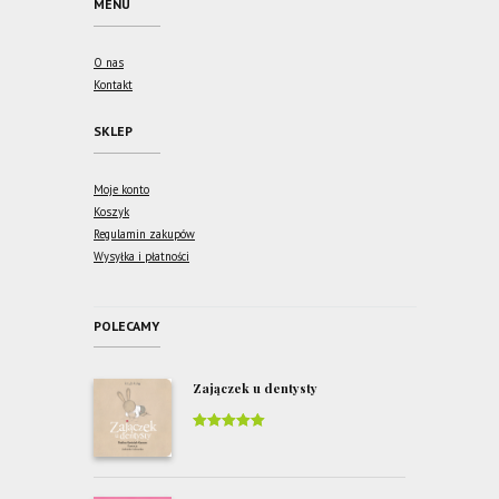
MENU
O nas
Kontakt
SKLEP
Moje konto
Koszyk
Regulamin zakupów
Wysyłka i płatności
POLECAMY
Zajączek u dentysty
Rated
5
out
of 5