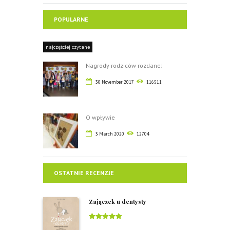
POPULARNE
najczęściej czytane
Nagrody rodziców rozdane!
30 November 2017
116511
O wpływie
3 March 2020
12704
OSTATNIE RECENZJE
Zajączek u dentysty
Rated
5
out