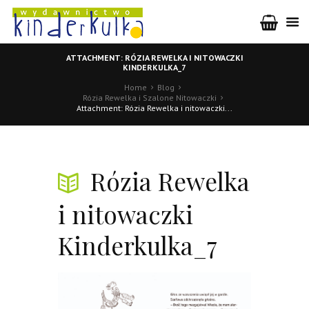
ATTACHMENT: RÓZIA REWELKA I NITOWACZKI
KINDERKULKA_7
Home
Blog
Rózia Rewelka i Szalone Nitowaczki
Attachment: Rózia Rewelka i nitowaczki...
Rózia Rewelka
i nitowaczki
Kinderkulka_7